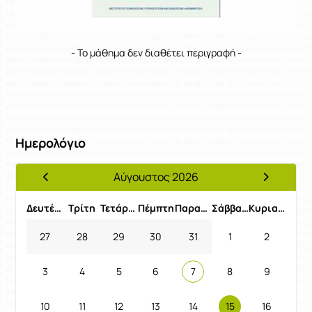
- Το μάθημα δεν διαθέτει περιγραφή -
Ημερολόγιο
Αύγουστος 2026
Προηγούμενος Μήνας
Επόμενος 
Δευτέρα
Τρίτη
Τετάρτη
Πέμπτη
Παρασκευή
Σάββατο
Κυριακή
27
28
29
30
31
1
2
3
4
5
6
7
8
9
10
11
12
13
14
15
16