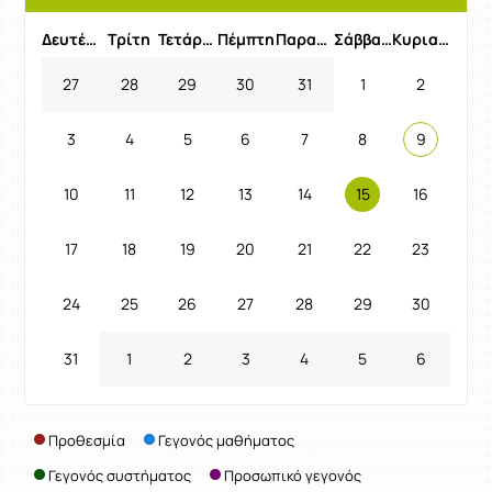
Προηγούμενος Μήνας
Επόμενος 
Δευτέρα
Τρίτη
Τετάρτη
Πέμπτη
Παρασκευή
Σάββατο
Κυριακή
27
28
29
30
31
1
2
3
4
5
6
7
8
9
10
11
12
13
14
15
16
17
18
19
20
21
22
23
24
25
26
27
28
29
30
31
1
2
3
4
5
6
Προθεσμία
Γεγονός μαθήματος
Γεγονός συστήματος
Προσωπικό γεγονός