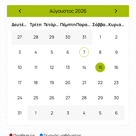
Αύγουστος 2026
Προηγούμενος Μήνας
Επόμενος 
Δευτέρα
Τρίτη
Τετάρτη
Πέμπτη
Παρασκευή
Σάββατο
Κυριακή
27
28
29
30
31
1
2
3
4
5
6
7
8
9
10
11
12
13
14
15
16
17
18
19
20
21
22
23
24
25
26
27
28
29
30
31
1
2
3
4
5
6
Προθεσμία
Γεγονός μαθήματος